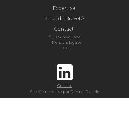
Expertise
Procédé Breveté
Contact
© 2023 Inwe Food
Mentions légales
CGU
Contact
Site Vitrine réalisé par DaVinci Digitale