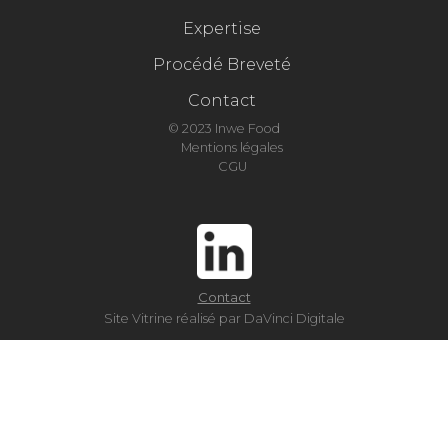
Expertise
Procédé Breveté
Contact
© 2023 Inwe Food
Mentions légales
CGU
Contact
Site Vitrine réalisé par DaVinci Digitale