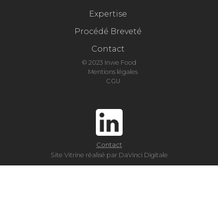
Expertise
Procédé Breveté
Contact
© 2023 Inwe Food
Mentions légales
CGU
Contact
Site Vitrine réalisé par DaVinci Digitale