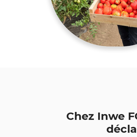
Chez Inwe F
décla