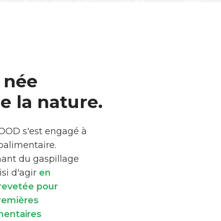
 née
 la nature.
FOOD s'est engagé à
roalimentaire.
mant du gaspillage
si d'agir
en
brevetée pour
premières
mentaires