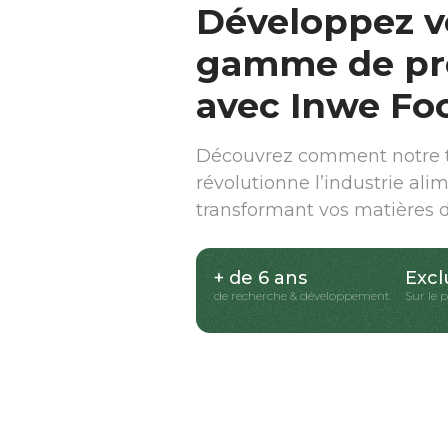
Développez v
gamme de pr
avec Inwe Fo
Découvrez comment notre t
révolutionne l’industrie ali
transformant vos matières 
+ de 6 ans
Excl
de recherche & développement
Sur le 