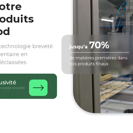
otre
oduits
od
70%
echnologie breveté
jusqu'a
mentaire en
de matières premières dans
déclassées
nos produits finaux
usivité
procédé breveté