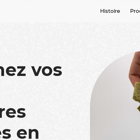
Histoire
Pro
mez vos
res
s en