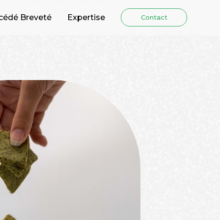
cédé Breveté
Expertise
Contact