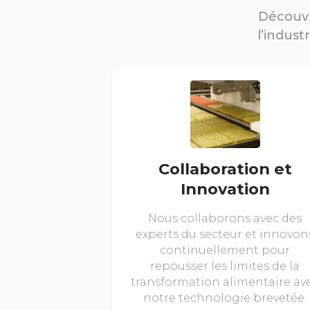
Découvr
l’indust
Collaboration et
Innovation
Nous collaborons avec des
experts du secteur et innovon
continuellement pour
repousser les limites de la
transformation alimentaire av
notre technologie brevetée.