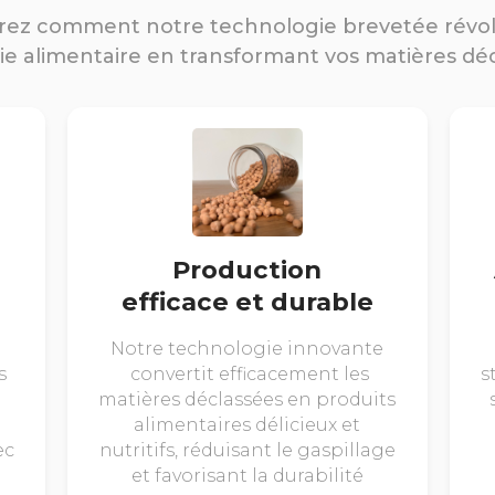
ez comment notre technologie brevetée révo
rie alimentaire en transformant vos matières dé
Production
efficace et durable
Notre technologie innovante
s
convertit efficacement les
s
matières déclassées en produits
alimentaires délicieux et
ec
nutritifs, réduisant le gaspillage
et favorisant la durabilité