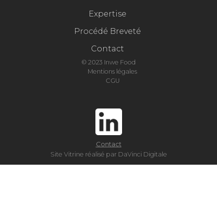
Expertise
Procédé Breveté
Contact
© 2023 Inwe Food
Mentions légales
CGU
Contact
Site Vitrine réalisé par DaVinci Digitale