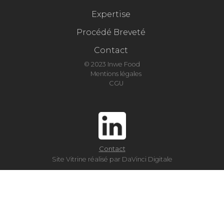
Expertise
Procédé Breveté
Contact
© 2023 Inwe Food
Mentions légales
CGU
Contact
Site Vitrine réalisé par DaVinci Digitale