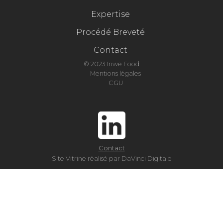
Expertise
Procédé Breveté
Contact
© 2023 Inwe Food
Mentions légales
CGU
Contact
Site Vitrine réalisé par DaVinci Digitale